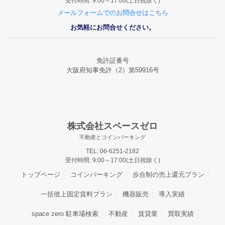
受付時間: 9:00～17:00(土日祝除く)
2026/2/13
メールフォームでのお問合せはこちら
みんなの南安威パーキングOPEN
お気軽にお問合せください。
2026/1/30
みんなの杭瀬北新町パーキングOPEN
2026/1/29
免許証番号
みんなの東貝塚駅前パーキングOPEN
大阪府知事免許（2）第59916号
2025/12/2
みんなの桜ケ丘パーキングOPEN
2025/11/27
R7.12.26からR8.1.4まで冬期休暇とさせて頂きます。
株式会社スペースゼロ
2025/11/27
不動産とコインパーキング
みんなの住之江パーキングOPEN
TEL: 06-6251-2182
受付時間: 9:00～17:00(土日祝除く)
2025/11/18
みんなの泉尾第2パーキングOPEN
トップページ
コインパーキング
歩合制の売上還元プラン
2025/9/13
一括借上固定賃料プラン
機器販売
導入実績
みんなの平野宮町パーキングOPEN
space zero 駐車場検索
不動産
賃貸業
買取実績
2025/8/8
みんなの大桐パーキングOPEN