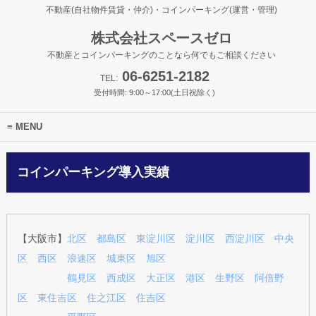
不動産(自社物件賃貸・仲介)・コインパーキング(運営・管理)
株式会社スペースゼロ
不動産とコインパーキングのことなら何でもご相談ください
06-6251-2182
TEL:
受付時間: 9:00～17:00(土日祝除く)
MENU
コインパーキング導入実績
【大阪市】
北区
都島区
東淀川区
淀川区
西淀川区
中央
区
西区
浪速区
城東区
旭区
鶴見区
西成区
大正区
港区
生野区
阿倍野
区
東住吉区
住之江区
住吉区