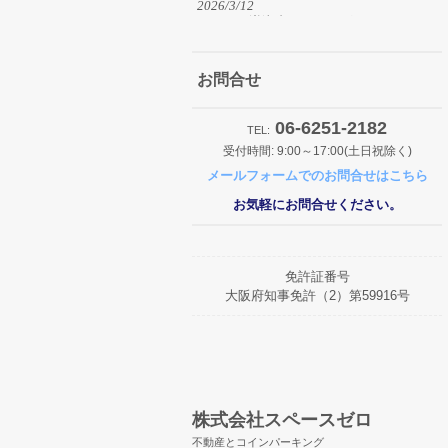
2026/3/12
みんなの逆瀬台パーキングOPEN
2026/2/15
みんなの王子町パーキングOPEN
お問合せ
2026/2/24
みんなの土佐堀パーキングリニューアル
06-6251-2182
TEL:
OPEN
受付時間: 9:00～17:00(土日祝除く)
メールフォームでのお問合せはこちら
2026/2/13
みんなの南安威パーキングOPEN
お気軽にお問合せください。
2026/1/30
みんなの杭瀬北新町パーキングOPEN
免許証番号
2026/1/29
大阪府知事免許（2）第59916号
みんなの東貝塚駅前パーキングOPEN
2025/12/2
みんなの桜ケ丘パーキングOPEN
2025/11/27
R7.12.26からR8.1.4まで冬期休暇とさせ
て頂きます。
株式会社スペースゼロ
不動産とコインパーキング