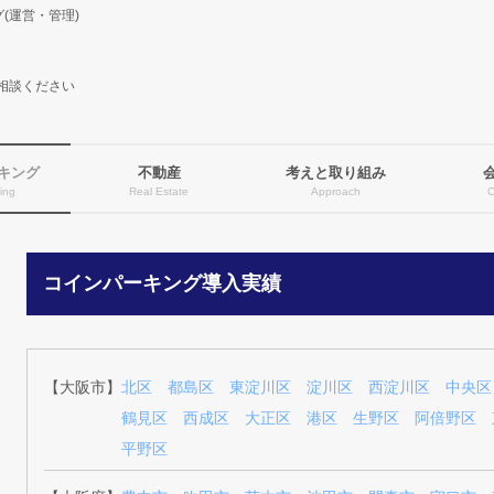
(運営・管理)
相談ください
キング
不動産
考えと取り組み
ing
Real Estate
Approach
コインパーキング導入実績
【大阪市】
北区
都島区
東淀川区
淀川区
西淀川区
中央区
鶴見区
西成区
大正区
港区
生野区
阿倍野区
平野区