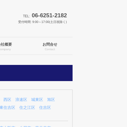
06-6251-2182
TEL:
受付時間: 9:00～17:00(土日祝除く)
会社概要
お問合せ
Company
Contact
西区
浪速区
城東区
旭区
東住吉区
住之江区
住吉区