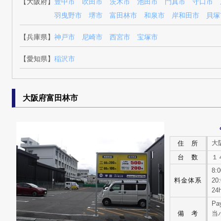
【大阪府】
豊中市
吹田市
茨木市
池田市
門真市
守口市
羽曳野市
堺市
富田林市
和泉市
岸和田市
貝塚
【兵庫県】
神戸市
尼崎市
西宮市
宝塚市
【愛知県】
稲沢市
大阪府富田林市
大
住 所
台 数
１
8:
料金体系
20
24
Pa
備 考
当